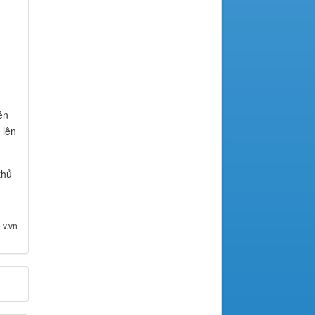
ên
 lên
thủ
 v.vn