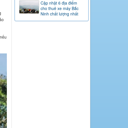
Cập nhật 6 địa điểm
cho thuê xe máy Bắc
g
Ninh chất lượng nhất
ảo
 nếu