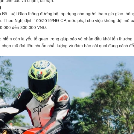
ạn chế các va chạm, tai nạn.
g
o Bộ Luật Giao thông đường bộ, áp dụng cho người tham gia giao thôn
n. Theo Nghị định 100/2019/NĐ-CP, mức phạt cho việc không đội mũ b
00.000 đến 300.000 VNĐ.
ảo hiểm còn là yếu tố quan trọng giúp bảo vệ phần đầu khỏi tổn thương
ên chọn mũ đạt tiêu chuẩn chất lượng và đảm bảo cài quai đúng cách để