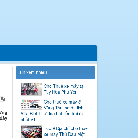
Tin xem nhiều
ố
Cho Thuê xe máy tại
Tuy Hòa Phú Yên
Cho thuê xe máy ở
Vũng Tàu, xe du lịch,
hững
Villa Biệt Thự, loa hát, lều trại rẻ
 đây
nhất VT
Top 9 Địa chỉ cho thuê
xe máy Thủ Dầu Một