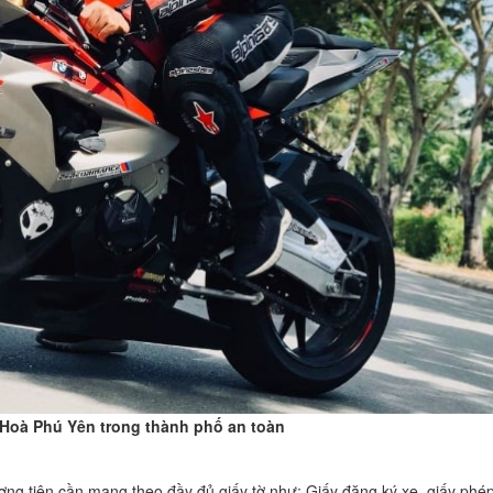
 Hoà Phú Yên trong thành phố an toàn
ơng tiện cần mang theo đầy đủ giấy tờ như: Giấy đăng ký xe, giấy phép