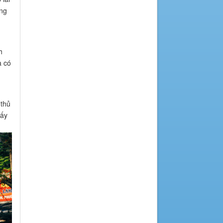
ông
h
à có
 thủ
iấy