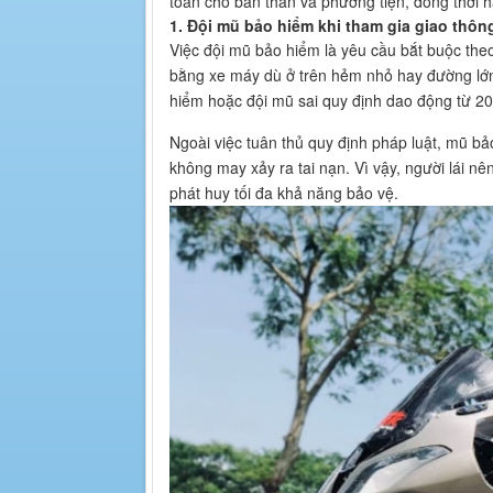
toàn cho bản thân và phương tiện, đồng thời h
1. Đội mũ bảo hiểm khi tham gia giao thôn
Việc đội mũ bảo hiểm là yêu cầu bắt buộc the
bằng xe máy dù ở trên hẻm nhỏ hay đường lớ
hiểm hoặc đội mũ sai quy định dao động từ 2
Ngoài việc tuân thủ quy định pháp luật, mũ b
không may xảy ra tai nạn. Vì vậy, người lái n
phát huy tối đa khả năng bảo vệ.