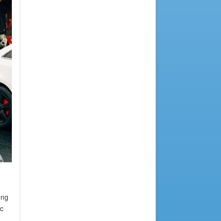
ong
ác