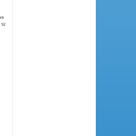
 xe
 từ