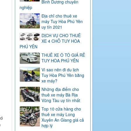
Bình Dương chuyên
nghiệp
Địa chỉ cho thuê xe
máy Tuy Hòa Phú Yên
uy tín 2021
DỊCH VỤ CHO THUÊ
XE 4 CHỖ TUY HÒA
PHÚ YÊN
THUÊ XE Ô TÔ GIÁ RẺ
TUY HÒA PHÚ YÊN
Vì sao nên đi du lịch
Tuy Hòa Phú Yên bằng
xe máy?
Những địa điểm cho
thuê xe máy Bà Rịa
Vũng Tàu uy tín nhất
Top 10 cửa hàng cho
thuê xe máy Long
có
Xuyên An Giang giá cả
n
hợp lý