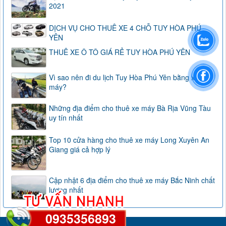
2021
DỊCH VỤ CHO THUÊ XE 4 CHỖ TUY HÒA PHÚ
YÊN
THUÊ XE Ô TÔ GIÁ RẺ TUY HÒA PHÚ YÊN
Vì sao nên đi du lịch Tuy Hòa Phú Yên bằng xe
máy?
Những địa điểm cho thuê xe máy Bà Rịa Vũng Tàu
uy tín nhất
Top 10 cửa hàng cho thuê xe máy Long Xuyên An
Giang giá cả hợp lý
Cập nhật 6 địa điểm cho thuê xe máy Bắc Ninh chất
lượng nhất
0935356893