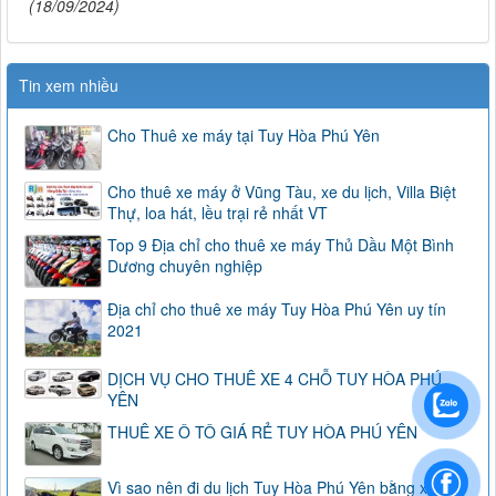
(18/09/2024)
Tin xem nhiều
Cho Thuê xe máy tại Tuy Hòa Phú Yên
Cho thuê xe máy ở Vũng Tàu, xe du lịch, Villa Biệt
Thự, loa hát, lều trại rẻ nhất VT
Top 9 Địa chỉ cho thuê xe máy Thủ Dầu Một Bình
Dương chuyên nghiệp
Địa chỉ cho thuê xe máy Tuy Hòa Phú Yên uy tín
2021
DỊCH VỤ CHO THUÊ XE 4 CHỖ TUY HÒA PHÚ
YÊN
THUÊ XE Ô TÔ GIÁ RẺ TUY HÒA PHÚ YÊN
Vì sao nên đi du lịch Tuy Hòa Phú Yên bằng xe