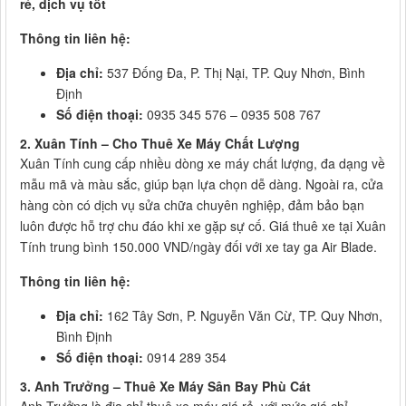
rẻ, dịch vụ tốt
Thông tin liên hệ:
Địa chỉ:
537 Đống Đa, P. Thị Nại, TP. Quy Nhơn, Bình
Định
Số điện thoại:
0935 345 576 – 0935 508 767
2. Xuân Tính – Cho Thuê Xe Máy Chất Lượng
Xuân Tính cung cấp nhiều dòng xe máy chất lượng, đa dạng về
mẫu mã và màu sắc, giúp bạn lựa chọn dễ dàng. Ngoài ra, cửa
hàng còn có dịch vụ sửa chữa chuyên nghiệp, đảm bảo bạn
luôn được hỗ trợ chu đáo khi xe gặp sự cố. Giá thuê xe tại Xuân
Tính trung bình 150.000 VND/ngày đối với xe tay ga Air Blade.
Thông tin liên hệ:
Địa chỉ:
162 Tây Sơn, P. Nguyễn Văn Cừ, TP. Quy Nhơn,
Bình Định
Số điện thoại:
0914 289 354
3. Anh Trưởng – Thuê Xe Máy Sân Bay Phù Cát
Anh Trưởng là địa chỉ thuê xe máy giá rẻ, với mức giá chỉ