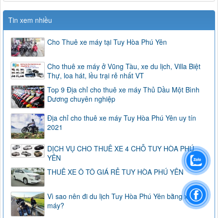
Tin xem nhiều
Cho Thuê xe máy tại Tuy Hòa Phú Yên
Cho thuê xe máy ở Vũng Tàu, xe du lịch, Villa Biệt
Thự, loa hát, lều trại rẻ nhất VT
Top 9 Địa chỉ cho thuê xe máy Thủ Dầu Một Bình
Dương chuyên nghiệp
Địa chỉ cho thuê xe máy Tuy Hòa Phú Yên uy tín
2021
DỊCH VỤ CHO THUÊ XE 4 CHỖ TUY HÒA PHÚ
YÊN
THUÊ XE Ô TÔ GIÁ RẺ TUY HÒA PHÚ YÊN
Vì sao nên đi du lịch Tuy Hòa Phú Yên bằng xe
máy?