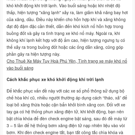
khó khởi động khi trời lạnh. Vào buổi sáng hoặc khi nhiệt độ
thấp, hiện tượng "xăng lạnh" xảy ra, làm giảm khả năng bay hơi
của xăng, dầu. Điều này khiến cho hỗn hợp khí và xăng không
đạt độ đậm đặc cần thiết, dẫn đến khó kích nổ hỗn hợp trong
buồng đốt và gây ra tình trạng xe khó nổ máy. Ngoài ra, khi
không khí lạnh kết hợp với độ ẩm cao, hiện tượng ngưng tụ có
thể xảy ra trong buồng đốt hoặc các ống dẫn xăng, cũng góp
phần gây ra hiện tượng này.
Cho Thuê Xe Máy Tuy Hoà Phú Yên, Tình trạng xe máy khó nổ
vào buổi sáng
Cách khắc phục xe khó khởi động khi trời lạnh
Để khắc phục vấn đề này với các xe số phổ thông sử dụng bộ
chế hòa khí cũ, nhiều người thường áp dụng cách “tháo, xả” để
loại bỏ xăng thừa hoặc cặn bẩn khỏi bình xăng con. Đối với xe
tay ga có hệ thống phun xăng điện tử, khi khởi động, bạn nên
bật chìa khóa để đèn check engine bật sáng, sau đó đề máy từ
3 – 5 lần để hệ thống bơm xăng điện tử nạp nhiên liệu vào vòi
bơm. Khi đèn check engine tắt, bạn tắt công tắc chìa khóa và