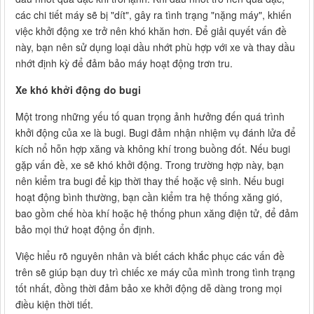
các chi tiết máy sẽ bị "dít", gây ra tình trạng "nặng máy", khiến
việc khởi động xe trở nên khó khăn hơn. Để giải quyết vấn đề
này, bạn nên sử dụng loại dầu nhớt phù hợp với xe và thay dầu
nhớt định kỳ để đảm bảo máy hoạt động trơn tru.
Xe khó khởi động do bugi
Một trong những yếu tố quan trọng ảnh hưởng đến quá trình
khởi động của xe là bugi. Bugi đảm nhận nhiệm vụ đánh lửa để
kích nổ hỗn hợp xăng và không khí trong buồng đốt. Nếu bugi
gặp vấn đề, xe sẽ khó khởi động. Trong trường hợp này, bạn
nên kiểm tra bugi để kịp thời thay thế hoặc vệ sinh. Nếu bugi
hoạt động bình thường, bạn cần kiểm tra hệ thống xăng gió,
bao gồm chế hòa khí hoặc hệ thống phun xăng điện tử, để đảm
bảo mọi thứ hoạt động ổn định.
Việc hiểu rõ nguyên nhân và biết cách khắc phục các vấn đề
trên sẽ giúp bạn duy trì chiếc xe máy của mình trong tình trạng
tốt nhất, đồng thời đảm bảo xe khởi động dễ dàng trong mọi
điều kiện thời tiết.