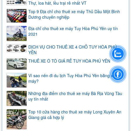
Thự, loa hát, lều trại rẻ nhất VT
Top 9 Địa chỉ cho thuê xe máy Thủ Dầu Một Bình
Dương chuyên nghiệp
Địa chỉ cho thuê xe máy Tuy Hòa Phú Yên uy tín
2021
DỊCH VỤ CHO THUÊ XE 4 CHỖ TUY HÒA PHÚ
YÊN
THUÊ XE Ô TÔ GIÁ RẺ TUY HÒA PHÚ YÊN
Vì sao nên đi du lịch Tuy Hòa Phú Yên bằng xe
máy?
Những địa điểm cho thuê xe máy Bà Rịa Vũng Tàu
uy tín nhất
Top 10 cửa hàng cho thuê xe máy Long Xuyên An
Giang giá cả hợp lý