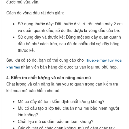
được mũ vừa vặn.
Cách đo vòng đầu rất đơn giản:
Sử dụng thước dây: Đặt thước ở vị trí trên chân mày 2 cm
và quấn quanh đầu, số đo thu được là vòng đầu của bé.
Sử dụng dây và thước kẻ: Dùng một sợi dây quấn quanh
đầu bé như cách trên, sau đó đo chiều dài sợi dây bằng
thước kẻ.
Sau khi có số đo, bạn có thể cung cấp cho
Thuê xe máy Tuy Hoà
nhân viên bán hàng để được tư vấn loại mũ phù hợp.
Phú Yên
4.
Kiểm tra chất lượng và cân nặng của mũ
Chất lượng và cân nặng là hai yếu tố quan trọng cần kiểm tra
khi mua mũ bảo hiểm cho bé.
Mũ có đầy đủ tem kiểm định chất lượng không?
Mũ có cấu tạo 3 lớp tiêu chuẩn như mũ bảo hiểm người
lớn không?
Chất liệu mũ có đảm bảo an toàn không?
Các chi tiết có chắc chắn không, mũ có cầm chắc tay