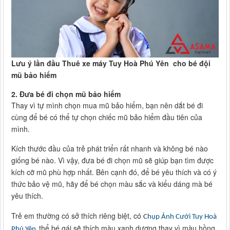
Lưu ý lần đầu Thuê xe máy Tuy Hoà Phú Yên cho bé đội
mũ bảo hiểm
2.
Đưa bé đi chọn mũ bảo hiểm
Thay vì tự mình chọn mua mũ bảo hiểm, bạn nên dắt bé đi
cùng để bé có thể tự chọn chiếc mũ bảo hiểm đầu tiên của
mình.
Kích thước đầu của trẻ phát triển rất nhanh và không bé nào
giống bé nào. Vì vậy, đưa bé đi chọn mũ sẽ giúp bạn tìm được
kích cỡ mũ phù hợp nhất. Bên cạnh đó, để bé yêu thích và có ý
thức bảo vệ mũ, hãy để bé chọn màu sắc và kiểu dáng mà bé
yêu thích.
Trẻ em thường có sở thích riêng biệt, có
C
hụp Ảnh Cưới Tuy Hoà
thể bé gái sẽ thích màu xanh dương thay vì màu hồng,
Phú Yên