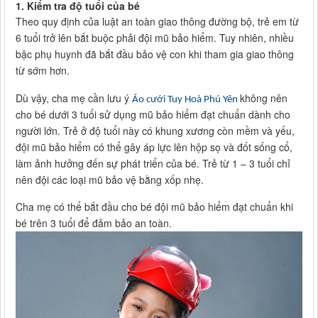
1.
Kiểm tra độ tuổi của bé
Theo quy định của luật an toàn giao thông đường bộ, trẻ em từ
6 tuổi trở lên bắt buộc phải đội mũ bảo hiểm. Tuy nhiên, nhiều
bậc phụ huynh đã bắt đầu bảo vệ con khi tham gia giao thông
từ sớm hơn.
Dù vậy, cha mẹ cần lưu ý
không nên
Áo cưới Tuy Hoà Phú Yên
cho bé dưới 3 tuổi sử dụng mũ bảo hiểm đạt chuẩn dành cho
người lớn. Trẻ ở độ tuổi này có khung xương còn mềm và yếu,
đội mũ bảo hiểm có thể gây áp lực lên hộp sọ và đốt sống cổ,
làm ảnh hưởng đến sự phát triển của bé. Trẻ từ 1 – 3 tuổi chỉ
nên đội các loại mũ bảo vệ bằng xốp nhẹ.
Cha mẹ có thể bắt đầu cho bé đội mũ bảo hiểm đạt chuẩn khi
bé trên 3 tuổi để đảm bảo an toàn.