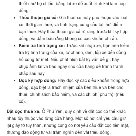
thiết như hộ chiếu, bằng lái xe để xuất trình khi làm hợp
đồng.
Thỏa thuận giá cả:
Giá thuê xe máy phụ thuộc vào loại
xe, thời gian thuê, và tình trạng cung cầu tại thời điểm
bạn thuê. Hãy thỏa thuận giá cả rõ ràng trước khi ký hợp
đồng, và đảm bảo rằng không có các khoản phí ẩn.
Kiểm tra tình trạng xe:
Trước khi nhận xe, bạn nên kiểm
tra kỹ tình trạng của xe, từ phanh, đèn, lốp xe đến đồng
hồ công-tơ-mét. Nếu phát hiện bất kỳ vấn đề gì, hãy
chụp ảnh lại và báo ngay cho cửa hàng để tránh tranh
chấp sau này.
Đọc kỹ hợp đồng:
Hãy đọc kỹ các điều khoản trong hợp
đồng, đặc biệt là trách nhiệm của bên thuê và bên cho
thuê, chính sách bảo hiểm, và các chi phí phụ trội (nếu
có).
Đặt cọc thuê xe:
Ở Phú Yên, quy định về đặt cọc có thể khác
nhau tùy thuộc vào từng cửa hàng. Một số nơi chỉ yêu cầu giữ
lại giấy tờ tùy thân, nhưng cũng có nơi yêu cầu đặt cọc tiền mặt,
thường dao động từ vài trăm nghìn đến vài triệu đồng.