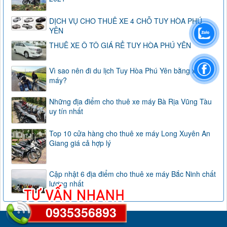
DỊCH VỤ CHO THUÊ XE 4 CHỖ TUY HÒA PHÚ
YÊN
THUÊ XE Ô TÔ GIÁ RẺ TUY HÒA PHÚ YÊN
Vì sao nên đi du lịch Tuy Hòa Phú Yên bằng xe
máy?
Những địa điểm cho thuê xe máy Bà Rịa Vũng Tàu
uy tín nhất
Top 10 cửa hàng cho thuê xe máy Long Xuyên An
Giang giá cả hợp lý
Cập nhật 6 địa điểm cho thuê xe máy Bắc Ninh chất
lượng nhất
0935356893