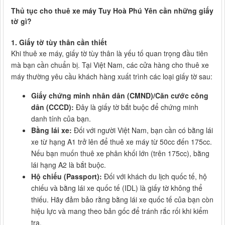
Thủ tục cho thuê xe máy Tuy Hoà Phú Yên cần những giấy
tờ gì?
1. Giấy tờ tùy thân cần thiết
Khi thuê xe máy, giấy tờ tùy thân là yếu tố quan trọng đầu tiên
mà bạn cần chuẩn bị. Tại Việt Nam, các cửa hàng cho thuê xe
máy thường yêu cầu khách hàng xuất trình các loại giấy tờ sau:
Giấy chứng minh nhân dân (CMND)/Căn cước công
dân (CCCD):
Đây là giấy tờ bắt buộc để chứng minh
danh tính của bạn.
Bằng lái xe:
Đối với người Việt Nam, bạn cần có bằng lái
xe từ hạng A1 trở lên để thuê xe máy từ 50cc đến 175cc.
Nếu bạn muốn thuê xe phân khối lớn (trên 175cc), bằng
lái hạng A2 là bắt buộc.
Hộ chiếu (Passport):
Đối với khách du lịch quốc tế, hộ
chiếu và bằng lái xe quốc tế (IDL) là giấy tờ không thể
thiếu. Hãy đảm bảo rằng bằng lái xe quốc tế của bạn còn
hiệu lực và mang theo bản gốc để tránh rắc rối khi kiểm
tra.