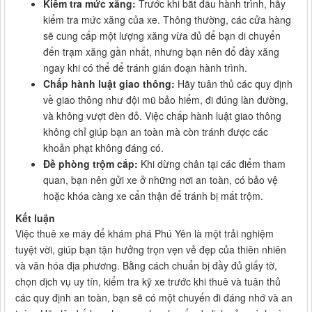
Kiểm tra mức xăng:
Trước khi bắt đầu hành trình, hãy
kiểm tra mức xăng của xe. Thông thường, các cửa hàng
sẽ cung cấp một lượng xăng vừa đủ để bạn di chuyển
đến trạm xăng gần nhất, nhưng bạn nên đổ đầy xăng
ngay khi có thể để tránh gián đoạn hành trình.
Chấp hành luật giao thông:
Hãy tuân thủ các quy định
về giao thông như đội mũ bảo hiểm, đi đúng làn đường,
và không vượt đèn đỏ. Việc chấp hành luật giao thông
không chỉ giúp bạn an toàn mà còn tránh được các
khoản phạt không đáng có.
Đề phòng trộm cắp:
Khi dừng chân tại các điểm tham
quan, bạn nên gửi xe ở những nơi an toàn, có bảo vệ
hoặc khóa càng xe cẩn thận để tránh bị mất trộm.
Kết luận
Việc thuê xe máy để khám phá Phú Yên là một trải nghiệm
tuyệt vời, giúp bạn tận hưởng trọn vẹn vẻ đẹp của thiên nhiên
và văn hóa địa phương. Bằng cách chuẩn bị đầy đủ giấy tờ,
chọn dịch vụ uy tín, kiểm tra kỹ xe trước khi thuê và tuân thủ
các quy định an toàn, bạn sẽ có một chuyến đi đáng nhớ và an