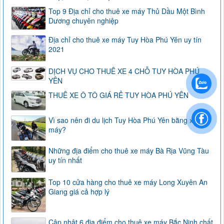
Top 9 Địa chỉ cho thuê xe máy Thủ Dầu Một Bình
Dương chuyên nghiệp
Địa chỉ cho thuê xe máy Tuy Hòa Phú Yên uy tín
2021
DỊCH VỤ CHO THUÊ XE 4 CHỖ TUY HÒA PHÚ
YÊN
THUÊ XE Ô TÔ GIÁ RẺ TUY HÒA PHÚ YÊN
Vì sao nên đi du lịch Tuy Hòa Phú Yên bằng xe
máy?
Những địa điểm cho thuê xe máy Bà Rịa Vũng Tàu
uy tín nhất
Top 10 cửa hàng cho thuê xe máy Long Xuyên An
Giang giá cả hợp lý
Cập nhật 6 địa điểm cho thuê xe máy Bắc Ninh chất