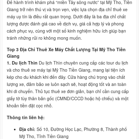
Để hành trình khám phá “miền Tây sông nước” tại Mỹ Tho, Tiền
Giang trở nên thú vị và trọn vẹn, việc lựa chọn địa chỉ thuê xe
máy uy tín là điều rất quan trọng. Dưới đây là ba địa chỉ chất
lượng được đánh giá cao về dịch vụ, giá cả hợp lý và phong
cách phục vụ, cùng với một số kinh nghiệm hữu ích giúp bạn
tránh những rủi ro không mong muốn.
Top 3 Địa Chỉ Thuê Xe Máy Chất Lượng Tại Mỹ Tho Tiền
Giang
1. Du lịch Thìn
Du lịch Thìn chuyên cung cấp các tour du lịch
và cho thuê xe máy tại Mỹ Tho Tiền Giang, mang lại tiện ích
kép cho du khách khi đến đây. Cửa hàng chú trọng vào chất
lượng xe, đảm bảo xe luôn sạch sẽ, hoạt động tốt và an toàn
khi di chuyển. Thủ tục thuê xe đơn giản, bạn chỉ cần cung cấp
giấy tờ tùy thân bản gốc (CMND/CCCD hoặc hộ chiếu) và một
khoản tiền đặt cọc nhỏ.
Thông tin liên hệ:
Địa chỉ:
Số 10, Đường Học Lạc, Phường 8, Thành phố
Mỹ Tho, Tỉnh Tiền Giang