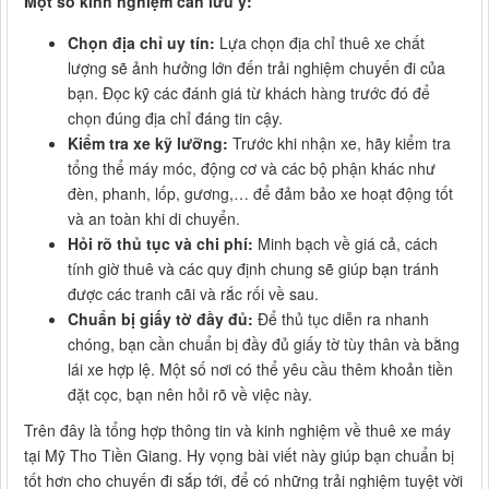
Một số kinh nghiệm cần lưu ý:
Chọn địa chỉ uy tín:
Lựa chọn địa chỉ thuê xe chất
lượng sẽ ảnh hưởng lớn đến trải nghiệm chuyến đi của
bạn. Đọc kỹ các đánh giá từ khách hàng trước đó để
chọn đúng địa chỉ đáng tin cậy.
Kiểm tra xe kỹ lưỡng:
Trước khi nhận xe, hãy kiểm tra
tổng thể máy móc, động cơ và các bộ phận khác như
đèn, phanh, lốp, gương,… để đảm bảo xe hoạt động tốt
và an toàn khi di chuyển.
Hỏi rõ thủ tục và chi phí:
Minh bạch về giá cả, cách
tính giờ thuê và các quy định chung sẽ giúp bạn tránh
được các tranh cãi và rắc rối về sau.
Chuẩn bị giấy tờ đầy đủ:
Để thủ tục diễn ra nhanh
chóng, bạn cần chuẩn bị đầy đủ giấy tờ tùy thân và bằng
lái xe hợp lệ. Một số nơi có thể yêu cầu thêm khoản tiền
đặt cọc, bạn nên hỏi rõ về việc này.
Trên đây là tổng hợp thông tin và kinh nghiệm về thuê xe máy
tại Mỹ Tho Tiền Giang. Hy vọng bài viết này giúp bạn chuẩn bị
tốt hơn cho chuyến đi sắp tới, để có những trải nghiệm tuyệt vời