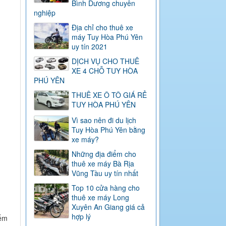
Bình Dương chuyên
nghiệp
Địa chỉ cho thuê xe
máy Tuy Hòa Phú Yên
uy tín 2021
DỊCH VỤ CHO THUÊ
XE 4 CHỖ TUY HÒA
PHÚ YÊN
THUÊ XE Ô TÔ GIÁ RẺ
TUY HÒA PHÚ YÊN
Vì sao nên đi du lịch
Tuy Hòa Phú Yên bằng
xe máy?
Những địa điểm cho
thuê xe máy Bà Rịa
Vũng Tàu uy tín nhất
Top 10 cửa hàng cho
thuê xe máy Long
Xuyên An Giang giá cả
hợp lý
iếm