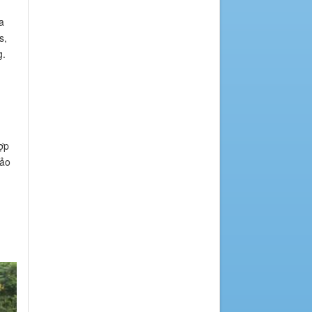
a
s,
g.
ợp
bảo