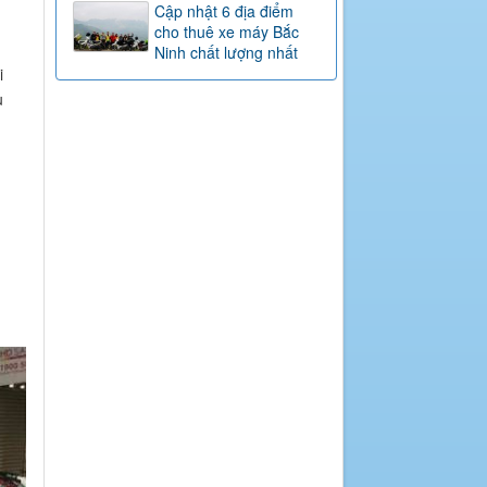
Cập nhật 6 địa điểm
cho thuê xe máy Bắc
Ninh chất lượng nhất
i
ụ