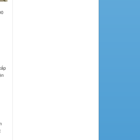
00
cấp
ền
m
t