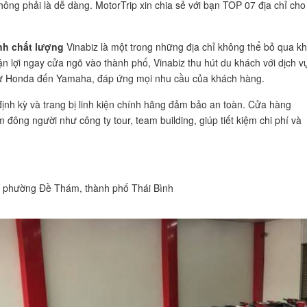
 không phải là dễ dàng. MotorTrip xin chia sẻ với bạn TOP 07 địa chỉ cho
ình chất lượng
Vinabiz là một trong những địa chỉ không thể bỏ qua kh
huận lợi ngay cửa ngõ vào thành phố, Vinabiz thu hút du khách với dịch v
 từ Honda đến Yamaha, đáp ứng mọi nhu cầu của khách hàng.
định kỳ và trang bị linh kiện chính hãng đảm bảo an toàn. Cửa hàng
đông người như công ty tour, team building, giúp tiết kiệm chi phí và
 phường Đề Thám, thành phố Thái Bình