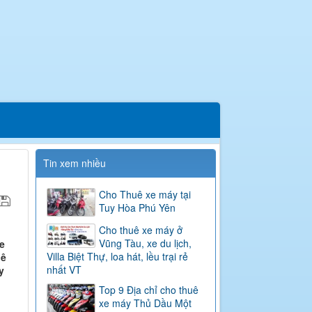
Tin xem nhiều
Cho Thuê xe máy tại
Tuy Hòa Phú Yên
Cho thuê xe máy ở
Vũng Tàu, xe du lịch,
e
Villa Biệt Thự, loa hát, lều trại rẻ
uê
nhất VT
y
Top 9 Địa chỉ cho thuê
xe máy Thủ Dầu Một