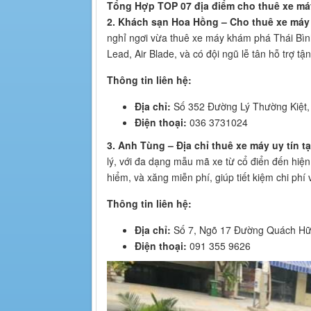
Tổng Hợp TOP 07 địa điểm cho thuê xe má
2. Khách sạn Hoa Hồng – Cho thuê xe máy 
nghỉ ngơi vừa thuê xe máy khám phá Thái Bìn
Lead, Air Blade, và có đội ngũ lễ tân hỗ trợ t
Thông tin liên hệ:
Địa chỉ:
Số 352 Đường Lý Thường Kiệt, 
Điện thoại:
036 3731024
3. Anh Tùng – Địa chỉ thuê xe máy uy tín tạ
lý, với đa dạng mẫu mã xe từ cổ điển đến hiệ
hiểm, và xăng miễn phí, giúp tiết kiệm chi phí
Thông tin liên hệ:
Địa chỉ:
Số 7, Ngõ 17 Đường Quách Hữu
Điện thoại:
091 355 9626