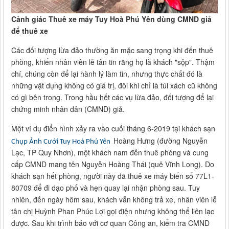
Cảnh giác Thuê xe máy Tuy Hoà Phú Yên dùng CMND giả
để thuê xe
Các đối tượng lừa đảo thường ăn mặc sang trọng khi đến thuê
phòng, khiến nhân viên lễ tân tin rằng họ là khách "sộp". Thậm
chí, chúng còn để lại hành lý làm tin, nhưng thực chất đó là
những vật dụng không có giá trị, đôi khi chỉ là túi xách cũ không
có gì bên trong. Trong hầu hết các vụ lừa đảo, đối tượng để lại
chứng minh nhân dân (CMND) giả.
Một ví dụ điển hình xảy ra vào cuối tháng 6-2019 tại khách sạn
Hoàng Hưng (đường Nguyễn
Chụp Ảnh Cưới Tuy Hoà Phú Yên
Lạc, TP Quy Nhơn), một khách nam đến thuê phòng và cung
cấp CMND mang tên Nguyễn Hoàng Thái (quê Vĩnh Long). Do
khách sạn hết phòng, người này đã thuê xe máy biển số 77L1-
80709 để đi dạo phố và hẹn quay lại nhận phòng sau. Tuy
nhiên, đến ngày hôm sau, khách vẫn không trả xe, nhân viên lễ
tân chị Huỳnh Phan Phúc Lợi gọi điện nhưng không thể liên lạc
được. Sau khi trình báo với cơ quan Công an, kiểm tra CMND