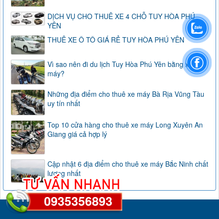
DỊCH VỤ CHO THUÊ XE 4 CHỖ TUY HÒA PHÚ
YÊN
THUÊ XE Ô TÔ GIÁ RẺ TUY HÒA PHÚ YÊN
Vì sao nên đi du lịch Tuy Hòa Phú Yên bằng xe
máy?
Những địa điểm cho thuê xe máy Bà Rịa Vũng Tàu
uy tín nhất
Top 10 cửa hàng cho thuê xe máy Long Xuyên An
Giang giá cả hợp lý
Cập nhật 6 địa điểm cho thuê xe máy Bắc Ninh chất
lượng nhất
0935356893