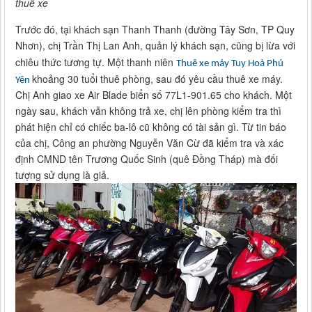
thuê xe
Trước đó, tại khách sạn Thanh Thanh (đường Tây Sơn, TP Quy
Nhơn), chị Trần Thị Lan Anh, quản lý khách sạn, cũng bị lừa với
chiêu thức tương tự. Một thanh niên
Thuê xe máy Tuy Hoà Phú
khoảng 30 tuổi thuê phòng, sau đó yêu cầu thuê xe máy.
Yên
Chị Anh giao xe Air Blade biển số 77L1-901.65 cho khách. Một
ngày sau, khách vẫn không trả xe, chị lên phòng kiểm tra thì
phát hiện chỉ có chiếc ba-lô cũ không có tài sản gì. Từ tin báo
của chị, Công an phường Nguyễn Văn Cừ đã kiểm tra và xác
định CMND tên Trương Quốc Sinh (quê Đồng Tháp) mà đối
tượng sử dụng là giả.