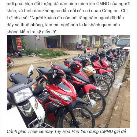
mới phát hiện đối tượng đã dán hình mình lên CMND của người
khác, và hình dán không có dấu nổi của cơ quan Công an. Chị
Lợi chia sẻ: "Người khách đó còn nói rằng năm ngoái đã đến
đây và thuê phòng, làm em nghĩ anh ta là khách quen nên
không kiểm tra kỹ giấy tờ".
Cảnh giác Thuê xe máy Tuy Hoà Phú Yên dùng CMND giả để