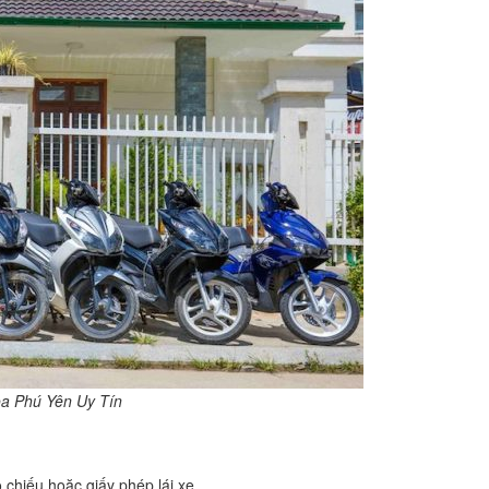
a Phú Yên Uy Tín
 chiếu hoặc giấy phép lái xe.