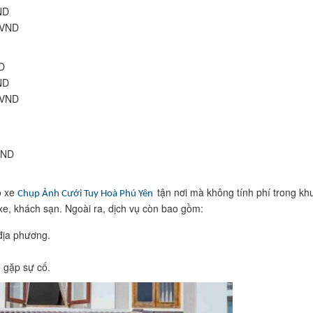
ND
 VND
D
ND
 VND
VND
o xe
tận nơi mà không tính phí trong kh
Chụp Ảnh Cưới Tuy Hoà Phú Yên
 xe, khách sạn. Ngoài ra, dịch vụ còn bao gồm:
 địa phương.
e gặp sự cố.