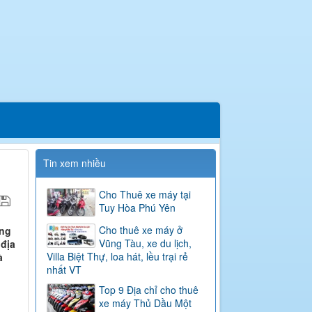
Tin xem nhiều
Cho Thuê xe máy tại
Tuy Hòa Phú Yên
Cho thuê xe máy ở
ơng
Vũng Tàu, xe du lịch,
 địa
Villa Biệt Thự, loa hát, lều trại rẻ
à
nhất VT
Top 9 Địa chỉ cho thuê
xe máy Thủ Dầu Một