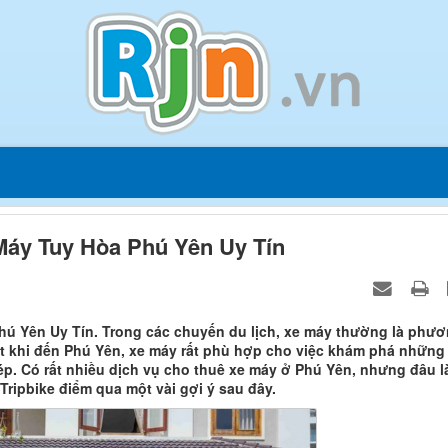
Máy Tuy Hòa Phú Yên Uy Tín
hú Yên Uy Tín. Trong các chuyến du lịch, xe máy thường là phư
biệt khi đến Phú Yên, xe máy rất phù hợp cho việc khám phá những
ép. Có rất nhiều dịch vụ cho thuê xe máy ở Phú Yên, nhưng đâu l
Tripbike điểm qua một vài gợi ý sau đây.