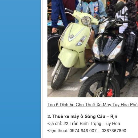
Top 5 Dịch Vụ Cho Thuê Xe Máy Tuy Hòa Phú
2. Thuê xe máy ở Sông Cầu – Rjn
Địa chỉ: 22 Trần Bình Trọng, Tuy Hòa
Điện thoại: 0974 646 007 – 0367367890