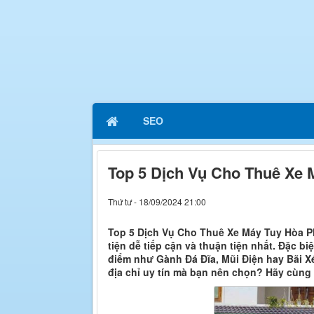
SEO
Top 5 Dịch Vụ Cho Thuê Xe 
Thứ tư - 18/09/2024 21:00
Top 5 Dịch Vụ Cho Thuê Xe Máy Tuy Hòa P
tiện dễ tiếp cận và thuận tiện nhất. Đặc 
điểm như Gành Đá Đĩa, Mũi Điện hay Bãi X
địa chỉ uy tín mà bạn nên chọn? Hãy cùng 