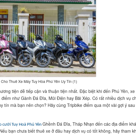
ụ Cho Thuê Xe Máy Tuy Hòa Phú Yên Uy Tín (1)
ương tiện dễ tiếp cận và thuận tiện nhất. Đặc biệt khi đến Phú Yên, xe
 điểm như Gành Đá Đĩa, Mũi Điện hay Bãi Xép. Có rất nhiều dịch vụ c
uy tín mà bạn nên chọn? Hãy cùng Tripbike điểm qua một vài gợi ý sau
Ghềnh Đá Đĩa, Tháp Nhạn đến các địa điểm kh
o cưới Tuy Hoà Phú Yên
 Nếu bạn chưa biết thuê xe ở đâu hay dịch vụ có tốt không, hãy tham k