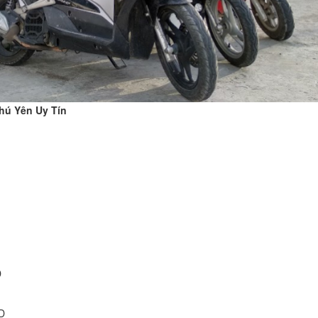
hú Yên Uy Tín
D
D