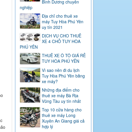
Bình Dương chuyên
nghiệp
Địa chỉ cho thuê xe
máy Tuy Hòa Phú Yên
uy tín 2021
DỊCH VỤ CHO THUÊ
XE 4 CHỖ TUY HÒA
PHÚ YÊN
THUÊ XE Ô TÔ GIÁ RẺ
TUY HÒA PHÚ YÊN
Vì sao nên đi du lịch
Tuy Hòa Phú Yên bằng
xe máy?
Những địa điểm cho
ho
thuê xe máy Bà Rịa
Vũng Tàu uy tín nhất
Top 10 cửa hàng cho
thuê xe máy Long
ác
Xuyên An Giang giá cả
hợp lý
hảo