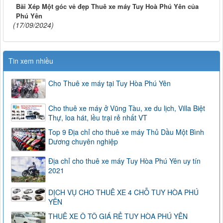
Bãi Xép Một góc vẻ đẹp Thuê xe máy Tuy Hoà Phú Yên của
Phú Yên
(17/09/2024)
Tin xem nhiều
Cho Thuê xe máy tại Tuy Hòa Phú Yên
Cho thuê xe máy ở Vũng Tàu, xe du lịch, Villa Biệt
Thự, loa hát, lều trại rẻ nhất VT
Top 9 Địa chỉ cho thuê xe máy Thủ Dầu Một Bình
Dương chuyên nghiệp
Địa chỉ cho thuê xe máy Tuy Hòa Phú Yên uy tín
2021
DỊCH VỤ CHO THUÊ XE 4 CHỖ TUY HÒA PHÚ
YÊN
THUÊ XE Ô TÔ GIÁ RẺ TUY HÒA PHÚ YÊN