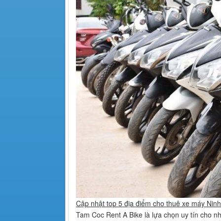
Cập nhật top 5 địa điểm cho thuê xe máy Ninh 
Tam Coc Rent A Bike là lựa chọn uy tín cho 