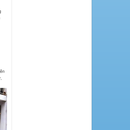
g
c
iễn
,