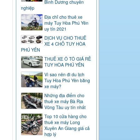
Bình Dương chuyên
nghiệp
Địa chỉ cho thuê xe
máy Tuy Hòa Phú Yên
uy tín 2021
DỊCH VỤ CHO THUÊ
XE 4 CHỖ TUY HÒA
PHÚ YÊN
THUÊ XE Ô TÔ GIÁ RẺ
TUY HÒA PHÚ YÊN
Vì sao nên đi du lịch
Tuy Hòa Phú Yên bằng
xe máy?
Những địa điểm cho
thuê xe máy Bà Rịa
Vũng Tàu uy tín nhất
Top 10 cửa hàng cho
thuê xe máy Long
Xuyên An Giang giá cả
hợp lý