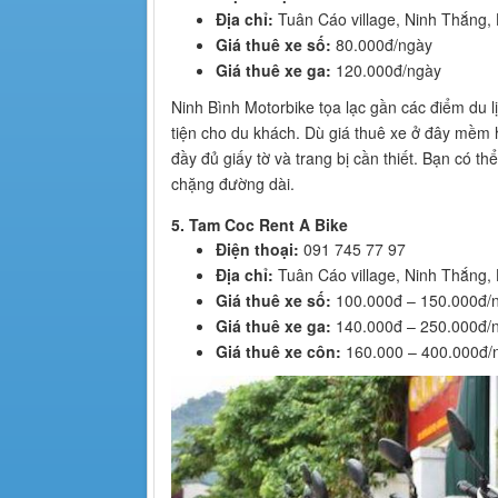
Địa chỉ:
Tuân Cáo village, Ninh Thắng,
Giá thuê xe số:
80.000đ/ngày
Giá thuê xe ga:
120.000đ/ngày
Ninh Bình Motorbike tọa lạc gần các điểm du 
tiện cho du khách. Dù giá thuê xe ở đây mềm 
đầy đủ giấy tờ và trang bị cần thiết. Bạn có th
chặng đường dài.
5. Tam Coc Rent A Bike
Điện thoại:
091 745 77 97
Địa chỉ:
Tuân Cáo village, Ninh Thắng,
Giá thuê xe số:
100.000đ – 150.000đ/
Giá thuê xe ga:
140.000đ – 250.000đ/
Giá thuê xe côn:
160.000 – 400.000đ/