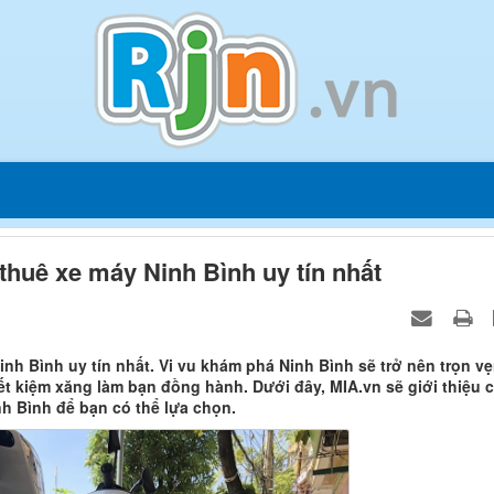
thuê xe máy Ninh Bình uy tín nhất
inh Bình uy tín nhất. Vi vu khám phá Ninh Bình sẽ trở nên trọn v
iết kiệm xăng làm bạn đồng hành. Dưới đây, MIA.vn sẽ giới thiệu 
inh Bình để bạn có thể lựa chọn.