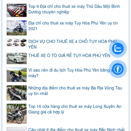
Top 9 Địa chỉ cho thuê xe máy Thủ Dầu Một Bình
Dương chuyên nghiệp
Địa chỉ cho thuê xe máy Tuy Hòa Phú Yên uy tín
2021
DỊCH VỤ CHO THUÊ XE 4 CHỖ TUY HÒA PHÚ
YÊN
THUÊ XE Ô TÔ GIÁ RẺ TUY HÒA PHÚ YÊN
Vì sao nên đi du lịch Tuy Hòa Phú Yên bằng xe
máy?
Những địa điểm cho thuê xe máy Bà Rịa Vũng Tàu
uy tín nhất
Top 10 cửa hàng cho thuê xe máy Long Xuyên An
Giang giá cả hợp lý
Cập nhật 6 địa điểm cho thuê xe máy Bắc Ninh chất