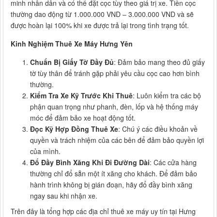
minh nhân dân và có thể đặt cọc tùy theo giá trị xe. Tiền cọc
thường dao động từ 1.000.000 VND – 3.000.000 VND và sẽ
được hoàn lại 100% khi xe được trả lại trong tình trạng tốt.
Kinh Nghiệm Thuê Xe Máy Hưng Yên
Chuẩn Bị Giấy Tờ Đầy Đủ
: Đảm bảo mang theo đủ giấy
tờ tùy thân để tránh gặp phải yêu cầu cọc cao hơn bình
thường.
Kiểm Tra Xe Kỹ Trước Khi Thuê
: Luôn kiểm tra các bộ
phận quan trọng như phanh, đèn, lốp và hệ thống máy
móc để đảm bảo xe hoạt động tốt.
Đọc Kỹ Hợp Đồng Thuê Xe
: Chú ý các điều khoản về
quyền và trách nhiệm của các bên để đảm bảo quyền lợi
của mình.
Đổ Đầy Bình Xăng Khi Đi Đường Dài
: Các cửa hàng
thường chỉ đổ sẵn một ít xăng cho khách. Để đảm bảo
hành trình không bị gián đoạn, hãy đổ đầy bình xăng
ngay sau khi nhận xe.
Trên đây là tổng hợp các địa chỉ thuê xe máy uy tín tại Hưng