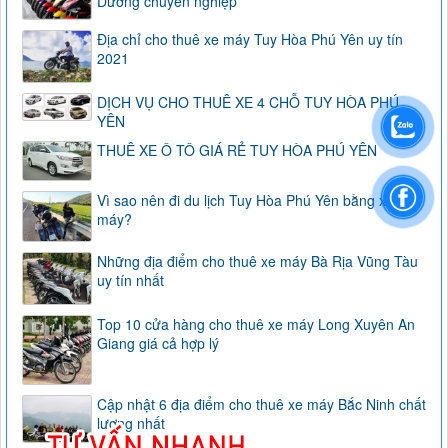
Dương chuyên nghiệp
Địa chỉ cho thuê xe máy Tuy Hòa Phú Yên uy tín
2021
DỊCH VỤ CHO THUÊ XE 4 CHỖ TUY HÒA PHÚ
YÊN
THUÊ XE Ô TÔ GIÁ RẺ TUY HÒA PHÚ YÊN
Vì sao nên đi du lịch Tuy Hòa Phú Yên bằng xe
máy?
Những địa điểm cho thuê xe máy Bà Rịa Vũng Tàu
uy tín nhất
Top 10 cửa hàng cho thuê xe máy Long Xuyên An
Giang giá cả hợp lý
Cập nhật 6 địa điểm cho thuê xe máy Bắc Ninh chất
lượng nhất