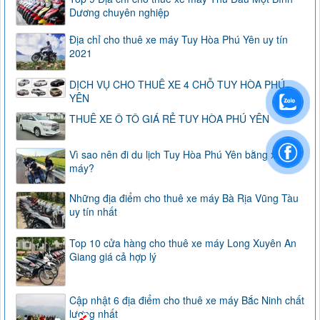
Dương chuyên nghiệp
Địa chỉ cho thuê xe máy Tuy Hòa Phú Yên uy tín
2021
DỊCH VỤ CHO THUÊ XE 4 CHỖ TUY HÒA PHÚ
YÊN
THUÊ XE Ô TÔ GIÁ RẺ TUY HÒA PHÚ YÊN
Vì sao nên đi du lịch Tuy Hòa Phú Yên bằng xe
máy?
Những địa điểm cho thuê xe máy Bà Rịa Vũng Tàu
uy tín nhất
Top 10 cửa hàng cho thuê xe máy Long Xuyên An
Giang giá cả hợp lý
Cập nhật 6 địa điểm cho thuê xe máy Bắc Ninh chất
lượng nhất