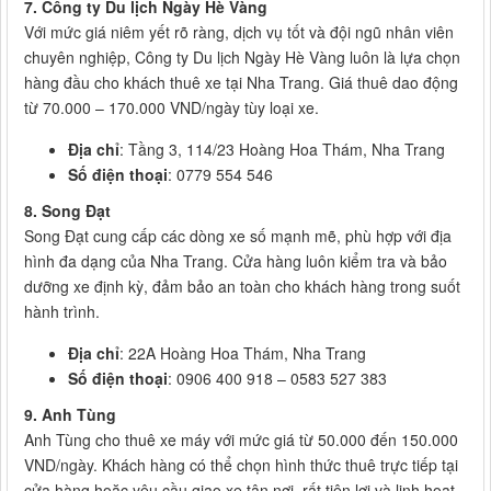
7. Công ty Du lịch Ngày Hè Vàng
Với mức giá niêm yết rõ ràng, dịch vụ tốt và đội ngũ nhân viên
chuyên nghiệp, Công ty Du lịch Ngày Hè Vàng luôn là lựa chọn
hàng đầu cho khách thuê xe tại Nha Trang. Giá thuê dao động
từ 70.000 – 170.000 VND/ngày tùy loại xe.
Địa chỉ
: Tầng 3, 114/23 Hoàng Hoa Thám, Nha Trang
Số điện thoại
: 0779 554 546
8. Song Đạt
Song Đạt cung cấp các dòng xe số mạnh mẽ, phù hợp với địa
hình đa dạng của Nha Trang. Cửa hàng luôn kiểm tra và bảo
dưỡng xe định kỳ, đảm bảo an toàn cho khách hàng trong suốt
hành trình.
Địa chỉ
: 22A Hoàng Hoa Thám, Nha Trang
Số điện thoại
: 0906 400 918 – 0583 527 383
9. Anh Tùng
Anh Tùng cho thuê xe máy với mức giá từ 50.000 đến 150.000
VND/ngày. Khách hàng có thể chọn hình thức thuê trực tiếp tại
cửa hàng hoặc yêu cầu giao xe tận nơi, rất tiện lợi và linh hoạt.