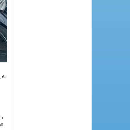
, đa
ến
ần