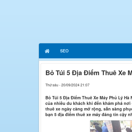
SEO
Bỏ Túi 5 Địa Điểm Thuê Xe
Thứ sáu - 20/09/2024 21:07
Bỏ Túi 5 Địa Điểm Thuê Xe Máy Phủ Lý Hà
của nhiều du khách khi đến khám phá nơi 
thuê xe ngày càng mở rộng, sẵn sàng phục
bạn 5 địa điểm thuê xe máy đáng tin cậy nh