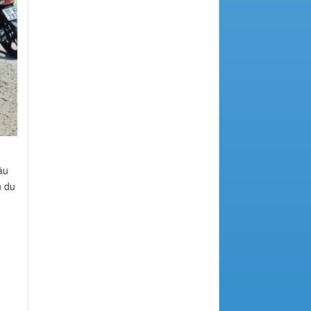
ầu
n du