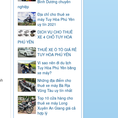
Bình Dương chuyên
nghiệp
Địa chỉ cho thuê xe
máy Tuy Hòa Phú Yên
uy tín 2021
DỊCH VỤ CHO THUÊ
XE 4 CHỖ TUY HÒA
PHÚ YÊN
THUÊ XE Ô TÔ GIÁ RẺ
TUY HÒA PHÚ YÊN
Vì sao nên đi du lịch
Tuy Hòa Phú Yên bằng
xe máy?
nh
Những địa điểm cho
thuê xe máy Bà Rịa
Vũng Tàu uy tín nhất
Top 10 cửa hàng cho
thuê xe máy Long
Xuyên An Giang giá cả
hợp lý