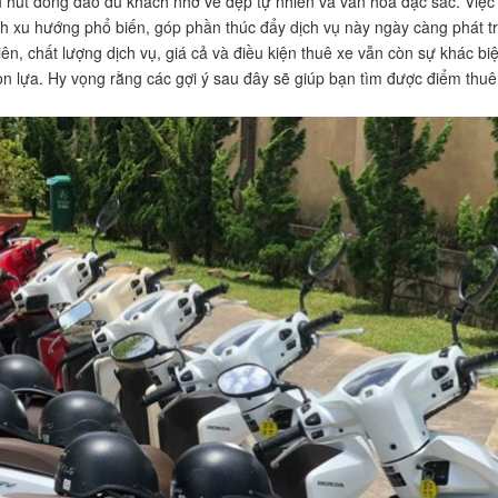
 hút đông đảo du khách nhờ vẻ đẹp tự nhiên và văn hóa đặc sắc. Việc
 xu hướng phổ biến, góp phần thúc đẩy dịch vụ này ngày càng phát tr
ên, chất lượng dịch vụ, giá cả và điều kiện thuê xe vẫn còn sự khác biệ
họn lựa. Hy vọng rằng các gợi ý sau đây sẽ giúp bạn tìm được điểm thuê