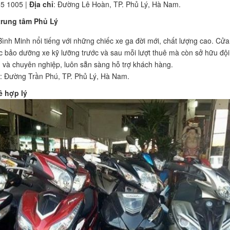
85 1005 |
Địa chỉ
: Đường Lê Hoàn, TP. Phủ Lý, Hà Nam.
 trung tâm Phủ Lý
ình Minh nổi tiếng với những chiếc xe ga đời mới, chất lượng cao. Cửa
c bảo dưỡng xe kỹ lưỡng trước và sau mỗi lượt thuê mà còn sở hữu đội
nh và chuyên nghiệp, luôn sẵn sàng hỗ trợ khách hàng.
: Đường Trần Phú, TP. Phủ Lý, Hà Nam.
ê hợp lý