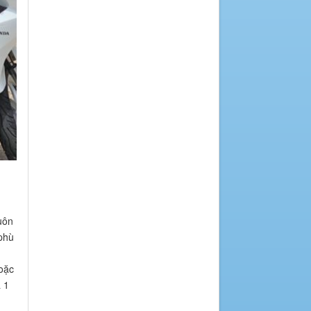
uôn
 phù
hoặc
à 1