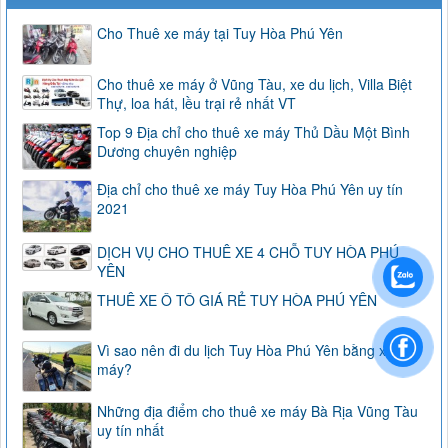
Cho Thuê xe máy tại Tuy Hòa Phú Yên
Cho thuê xe máy ở Vũng Tàu, xe du lịch, Villa Biệt
Thự, loa hát, lều trại rẻ nhất VT
Top 9 Địa chỉ cho thuê xe máy Thủ Dầu Một Bình
Dương chuyên nghiệp
Địa chỉ cho thuê xe máy Tuy Hòa Phú Yên uy tín
2021
DỊCH VỤ CHO THUÊ XE 4 CHỖ TUY HÒA PHÚ
YÊN
THUÊ XE Ô TÔ GIÁ RẺ TUY HÒA PHÚ YÊN
Vì sao nên đi du lịch Tuy Hòa Phú Yên bằng xe
máy?
Những địa điểm cho thuê xe máy Bà Rịa Vũng Tàu
uy tín nhất