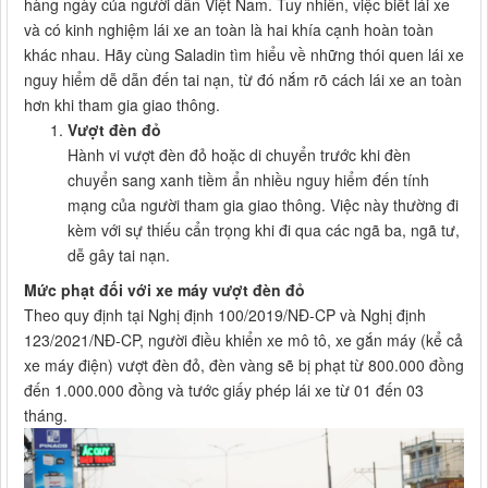
hàng ngày của người dân Việt Nam. Tuy nhiên, việc biết lái xe
và có kinh nghiệm lái xe an toàn là hai khía cạnh hoàn toàn
khác nhau. Hãy cùng Saladin tìm hiểu về những thói quen lái xe
nguy hiểm dễ dẫn đến tai nạn, từ đó nắm rõ cách lái xe an toàn
hơn khi tham gia giao thông.
Vượt đèn đỏ
Hành vi vượt đèn đỏ hoặc di chuyển trước khi đèn
chuyển sang xanh tiềm ẩn nhiều nguy hiểm đến tính
mạng của người tham gia giao thông. Việc này thường đi
kèm với sự thiếu cẩn trọng khi đi qua các ngã ba, ngã tư,
dễ gây tai nạn.
Mức phạt đối với xe máy vượt đèn đỏ
Theo quy định tại Nghị định 100/2019/NĐ-CP và Nghị định
123/2021/NĐ-CP, người điều khiển xe mô tô, xe gắn máy (kể cả
xe máy điện) vượt đèn đỏ, đèn vàng sẽ bị phạt từ 800.000 đồng
đến 1.000.000 đồng và tước giấy phép lái xe từ 01 đến 03
tháng.