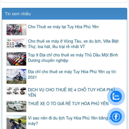
Tin xem nhiều
Cho Thuê xe máy tại Tuy Hòa Phú Yên
Cho thuê xe máy ở Vũng Tàu, xe du lịch, Villa Biệt
Thự, loa hát, lều trại rẻ nhất VT
Top 9 Địa chỉ cho thuê xe máy Thủ Dầu Một Bình
Dương chuyên nghiệp
Địa chỉ cho thuê xe máy Tuy Hòa Phú Yên uy tín
2021
DỊCH VỤ CHO THUÊ XE 4 CHỖ TUY HÒA PHÚ
YÊN
THUÊ XE Ô TÔ GIÁ RẺ TUY HÒA PHÚ YÊN
Vì sao nên đi du lịch Tuy Hòa Phú Yên bằng xe
máy?