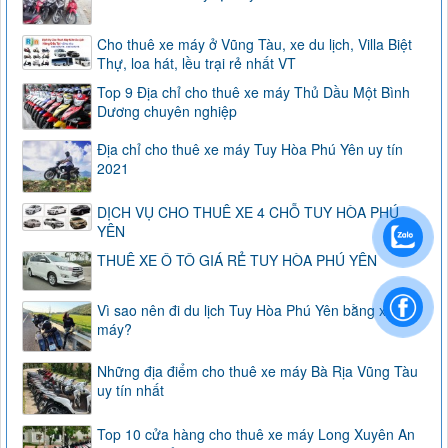
Cho thuê xe máy ở Vũng Tàu, xe du lịch, Villa Biệt
Thự, loa hát, lều trại rẻ nhất VT
Top 9 Địa chỉ cho thuê xe máy Thủ Dầu Một Bình
Dương chuyên nghiệp
Địa chỉ cho thuê xe máy Tuy Hòa Phú Yên uy tín
2021
DỊCH VỤ CHO THUÊ XE 4 CHỖ TUY HÒA PHÚ
YÊN
THUÊ XE Ô TÔ GIÁ RẺ TUY HÒA PHÚ YÊN
Vì sao nên đi du lịch Tuy Hòa Phú Yên bằng xe
máy?
Những địa điểm cho thuê xe máy Bà Rịa Vũng Tàu
uy tín nhất
Top 10 cửa hàng cho thuê xe máy Long Xuyên An