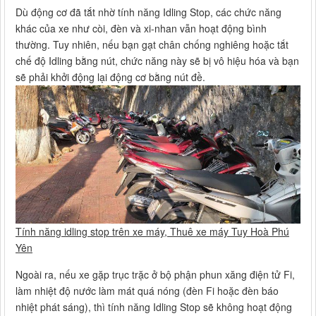
Dù động cơ đã tắt nhờ tính năng Idling Stop, các chức năng
khác của xe như còi, đèn và xi-nhan vẫn hoạt động bình
thường. Tuy nhiên, nếu bạn gạt chân chống nghiêng hoặc tắt
chế độ Idling bằng nút, chức năng này sẽ bị vô hiệu hóa và bạn
sẽ phải khởi động lại động cơ bằng nút đề.
Tính năng idling stop trên xe máy, Thuê xe máy Tuy Hoà Phú
Yên
Ngoài ra, nếu xe gặp trục trặc ở bộ phận phun xăng điện tử Fi,
làm nhiệt độ nước làm mát quá nóng (đèn Fi hoặc đèn báo
nhiệt phát sáng), thì tính năng Idling Stop sẽ không hoạt động